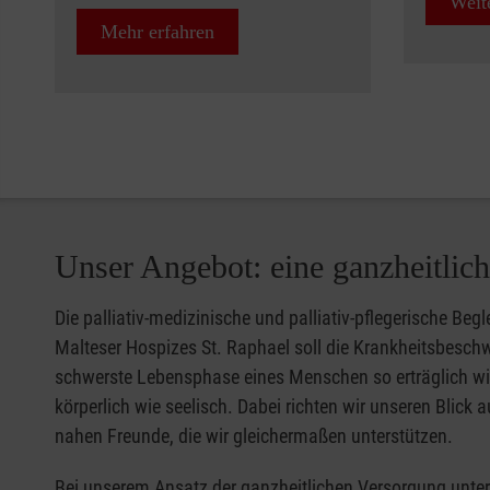
Weit
Mehr erfahren
Unser Angebot: eine ganzheitlic
Die palliativ-medizinische und palliativ-pflegerische Beg
Malteser Hospizes St. Raphael soll die Krankheitsbesch
schwerste Lebensphase eines Menschen so erträglich wi
körperlich wie seelisch. Dabei richten wir unseren Blick
nahen Freunde, die wir gleichermaßen unterstützen.
Bei unserem Ansatz der ganzheitlichen Versorgung unters