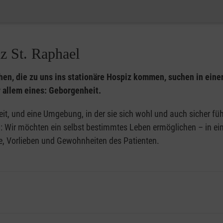
Krankensalbung durch eine
Verfügung.
Kontakte zu Gemeindepfar
Wir bieten den Patienten 
anderen Religionsgemein
Unterstützung – bis hin zu
z St. Raphael
Das Malteser Hospiz St. R
Wahrnehmung und Klärung 
Jahreskreises gehören zu
Orientierung im Alltag und
en, die zu uns ins stationäre Hospiz kommen, suchen in eine
möchte. So feiern wir Ost
Lebensbilanzarbeit.
 allem eines: Geborgenheit.
Weihnachten. Aber auch d
it, und eine Umgebung, in der sie sich wohl und auch sicher f
Geburtstage der Patiente
 Wir möchten ein selbst bestimmtes Leben ermöglichen – in eine
Glauben kommt aber auch
e, Vorlieben und Gewohnheiten des Patienten.
Ausdruck. Die spirituelle 
ein ganz wesentlicher Te
unseren Patienten spielen
Unser Haus steht Mensch
auch Patienten ohne reli
christliche Menschenbild 