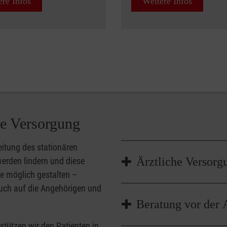
ere Infos
Weitere Infos
he Versorgung
leitung des stationären
Ärztliche Versorg
werden lindern und diese
e möglich gestalten –
 auch auf die Angehörigen und
Wir arbeiten mit dem
Beratung vor der
zusammen. Die Therap
Patient rund um die 
tützen wir den Patienten in