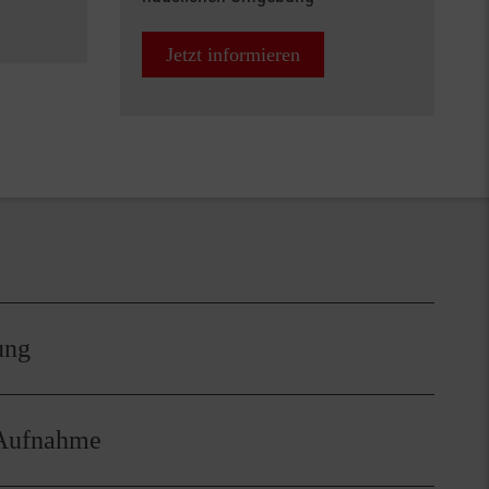
Jetzt informieren
ung
 Hausarzt oder einem anderen Arzt Ihrer Wahl
 Aufnahme
ie wird mit dem Hausarzt so konzipiert, dass der
Uhr medikamentös versorgt ist.