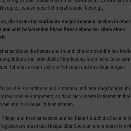
) Therapie, insbesondere Schmerztherapie, benötigt.
en, die zu uns ins stationäre Hospiz kommen, suchen in einer
n und sehr belastenden Phase ihres Lebens vor allem eines:
it.
her schätzen die heitere und freundliche Atmosphäre des Malt
Atriumgebäude, die individuelle Verpflegung, wohnliche Einzelzi
en Rahmen, in dem sich die Patienten und ihre Angehörigen
nisse der Patientinnen und Patienten und ihrer Angehörigen im 
ofessioneller Kompetenz, so dass sich unsere Patienten in ihre
ch bei uns "zu Hause" fühlen können..
 Pflege- und Krankenkassen und bei Bedarf durch die Sozialhilf
es Tagessatzes muss das Hospiz über Spenden und andere freie Mi