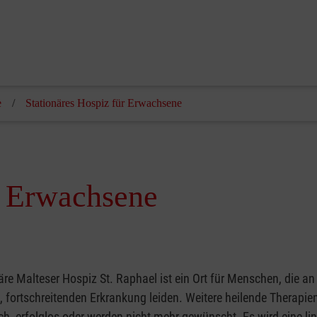
Malteser Hospiz St.
e
Stationäres Hospiz für Erwachsene
r Erwachsene
äre Malteser Hospiz St. Raphael ist ein Ort für Menschen, die an
, fortschreitenden Erkrankung leiden.
Weitere heilende Therapien
h, erfolglos oder werden nicht mehr gewünscht. Es wird eine li