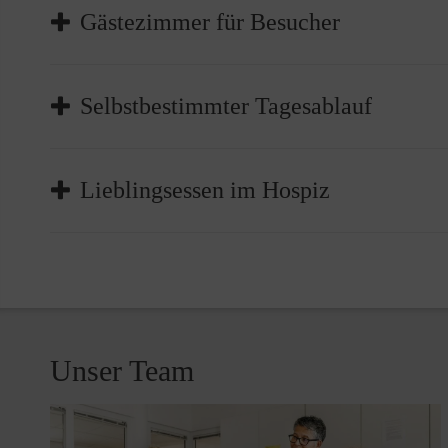
Gästezimmer für Besucher
Selbstbestimmter Tagesablauf
Lieblingsessen im Hospiz
Tisch mit zwei Stühlen
Leselampe
Safe (wir übernehmen keine Haftung)
Unser Team
Sauerstoffanschluss
behindertengerechtes Badezimmer mit ebenerdi
Rufanlagen im Badezimmer und Wohnzimmer