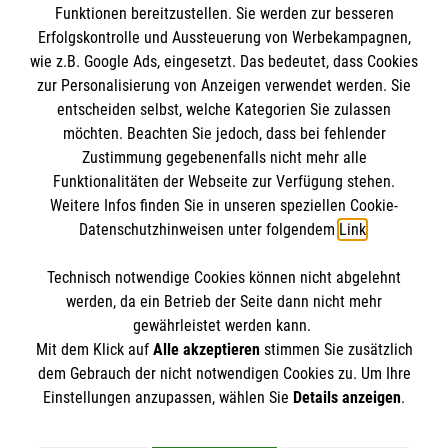
Erwachsene
Funktionen bereitzustellen. Sie werden zur besseren
Erfolgskontrolle und Aussteuerung von Werbekampagnen,
Gemeinsam trauern
wie z.B. Google Ads, eingesetzt. Das bedeutet, dass Cookies
Helfen Sie mit!
zur Personalisierung von Anzeigen verwendet werden. Sie
Über das Hospizzentrum
entscheiden selbst, welche Kategorien Sie zulassen
möchten. Beachten Sie jedoch, dass bei fehlender
Informationen
Zustimmung gegebenenfalls nicht mehr alle
Funktionalitäten der Webseite zur Verfügung stehen.
Weitere Infos finden Sie in unseren speziellen Cookie-
Kontakt
Datenschutzhinweisen unter folgendem
Link
.
Impressum
Datenschutz
Technisch notwendige Cookies können nicht abgelehnt
werden, da ein Betrieb der Seite dann nicht mehr
Spendenkonto Malteser Hospizzentrum
gewährleistet werden kann.
Mit dem Klick auf
Alle akzeptieren
stimmen Sie zusätzlich
dem Gebrauch der nicht notwendigen Cookies zu. Um Ihre
Malteser Wohnen und Pflegen gemeinnützige GmbH
Einstellungen anzupassen, wählen Sie
Details anzeigen
.
IBAN: DE31 3505 0000 0200 2072 07