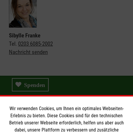
Sibylle Franke
Tel.
0203 6085-2002
Nachricht senden
Spenden
Malteser Hospizzentrum
Wir verwenden Cookies, um Ihnen ein optimales Webseiten-
Erlebnis zu bieten. Diese Cookies sind für den technischen
Betrieb unserer Webseite erforderlich, helfen uns aber auch
Kinder & Jugendliche
dabei, unsere Plattform zu verbessern und zusätzliche