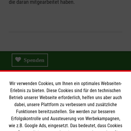
die daran mitgearbeitet haben.
Spenden
Malteser Hospizzentrum
Wir verwenden Cookies, um Ihnen ein optimales Webseiten-
Erlebnis zu bieten. Diese Cookies sind für den technischen
Betrieb unserer Webseite erforderlich, helfen uns aber auch
Kinder & Jugendliche
dabei, unsere Plattform zu verbessern und zusätzliche
Erwachsene
Funktionen bereitzustellen. Sie werden zur besseren
Erfolgskontrolle und Aussteuerung von Werbekampagnen,
Gemeinsam trauern
wie z.B. Google Ads, eingesetzt. Das bedeutet, dass Cookies
Helfen Sie mit!